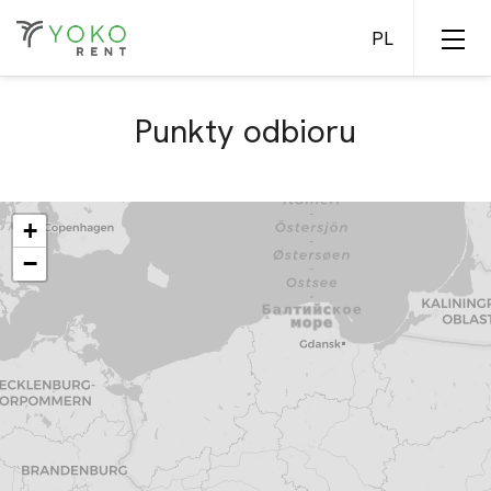
Punkty odbioru
Samochody ciężarowe
Naczepy
+
−