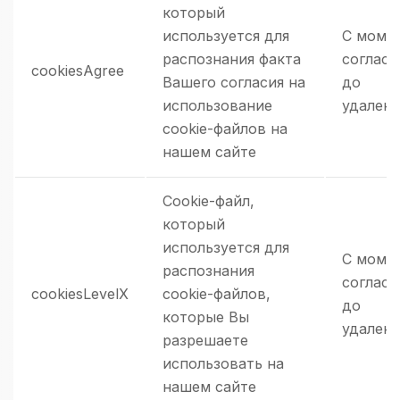
который
используется для
С моме
распознания факта
согласи
cookiesAgree
Вашего согласия на
до
использование
удалени
cookie-файлов на
нашем сайте
Cookie-файл,
который
используется для
С моме
распознания
согласи
cookiesLevelX
cookie-файлов,
до
которые Вы
удалени
разрешаете
использовать на
нашем сайте