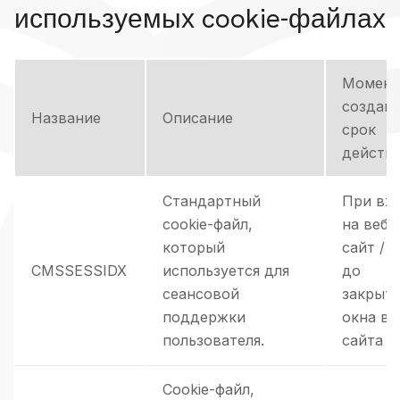
используемых cookie-файлах
Момент
создани
Название
Описание
срок
действ
Стандартный
При вх
cookie-файл,
на веб-
который
сайт /
CMSSESSIDX
используется для
до
сеансовой
закрыт
поддержки
окна ве
пользователя.
сайта
Cookie-файл,