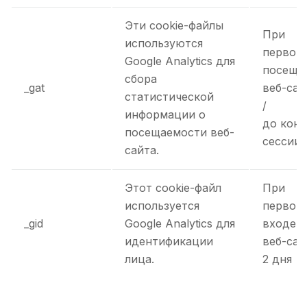
Эти cookie-файлы
При
используются
первом
Google Analytics для
посеще
сбора
_gat
веб-сай
статистической
/
информации о
до кон
посещаемости веб-
сессии
сайта.
Этот cookie-файл
При
используется
первом
_gid
Google Analytics для
входе н
идентификации
веб-сай
лица.
2 дня